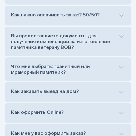
Как нужно оплачивать заказ? 50/50?
Сам комплект памятника:
Стела (основная часть, где наносятся данные
усопшего)
Вы предоставляете документы для
Тумба (постамент, на который при помощи
получения компенсации за изготовление
штыря устанавливается стела)
памятника ветерану ВОВ?
Цветник (обрамление могилки, бывает, что
от цветника отказываются)
Обработка и сверловка комплекта
Что мне выбрать: гранитный или
Расположение символа веры (крестик или
мраморный памятник?
полумесяц)
Нанесение портрета (портрет можно заменить
Как заказать выезд на дом?
на символ веры или вовсе портрет не рисовать)
Гравировка ФИО и дат жизни (шрифт может быть
как классический прямой, так и под наклоном или
прописной)
Как оформить Online?
Установка памятника на кладбище
Лично приехать в один из офисов
Оформить заказ удаленно (online)
Как мне у вас оформить заказ?