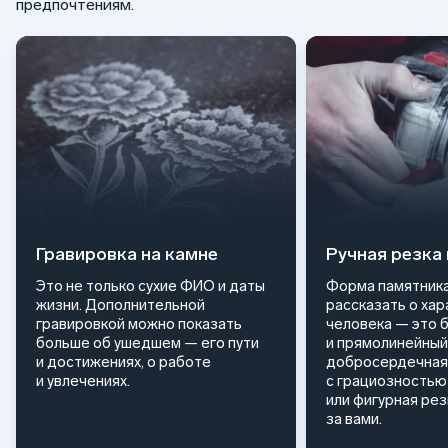
предпочтениям.
Гравировка на камне
Ручная резка
Это не только сухие ФИО и даты
Форма памятника
жизни. Дополнительной
рассказать о ха
гравировкой можно показать
человека — это 
больше об ушедшем — его пути
и прямолинейный
и достижениях, о работе
добросердечная
и увлечениях.
с грациозностью 
или фигурная ре
за вами.