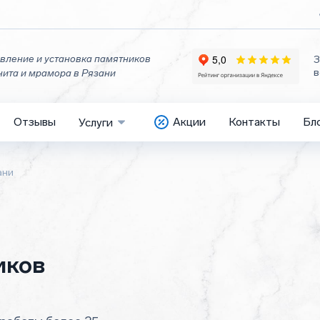
вление и установка памятников
З
в
нита и мрамора в Рязани
Отзывы
Акции
Контакты
Бл
Услуги
ани
иков