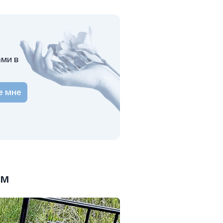
ами в
е мне
ам