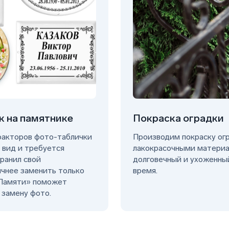
к на памятнике
Покраска оградки
факторов фото-таблички
Производим покраску ог
 вид и требуется
лакокрасочными материа
хранил свой
долговечный и ухоженны
ичнее заменить только
время.
 Памяти» поможет
 замену фото.