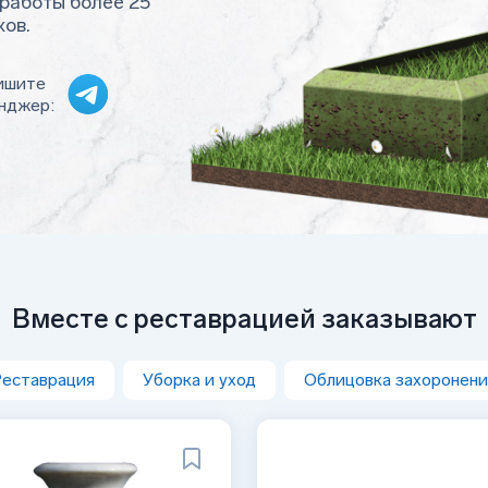
работы более 25
ков.
ишите
нджер:
Вместе с реставрацией заказывают
еставрация
Уборка и уход
Облицовка захоронени