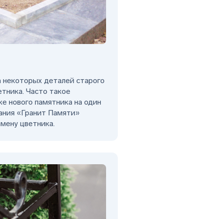
а некоторых деталей старого
етника. Часто такое
ке нового памятника на один
ания «Гранит Памяти»
мену цветника.