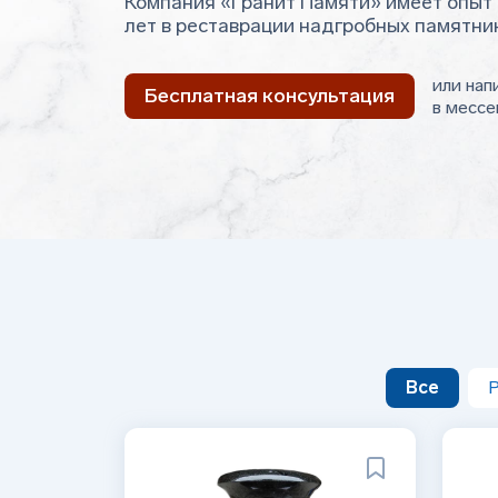
Компания «Гранит Памяти» имеет опыт 
лет в реставрации надгробных памятни
или нап
Бесплатная консультация
в мессе
Все
Р