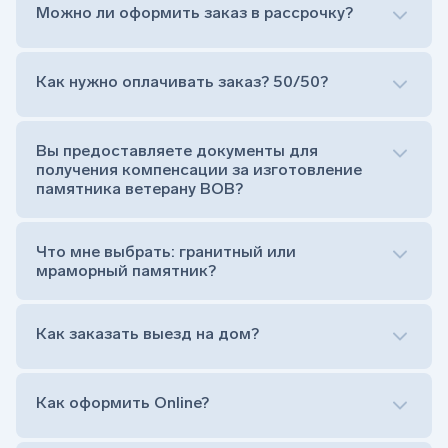
Можно ли оформить заказ в рассрочку?
Как нужно оплачивать заказ? 50/50?
Сам комплект памятника:
Стела (основная часть, где наносятся данные
усопшего)
Вы предоставляете документы для
Тумба (постамент, на который при помощи
получения компенсации за изготовление
штыря устанавливается стела)
памятника ветерану ВОВ?
Цветник (обрамление могилки, бывает, что
от цветника отказываются)
Обработка и сверловка комплекта
Что мне выбрать: гранитный или
Расположение символа веры (крестик или
мраморный памятник?
полумесяц)
Нанесение портрета (портрет можно заменить
Как заказать выезд на дом?
на символ веры или вовсе портрет не рисовать)
Гравировка ФИО и дат жизни (шрифт может быть
как классический прямой, так и под наклоном или
прописной)
Как оформить Online?
Установка памятника на кладбище
Лично приехать в один из офисов