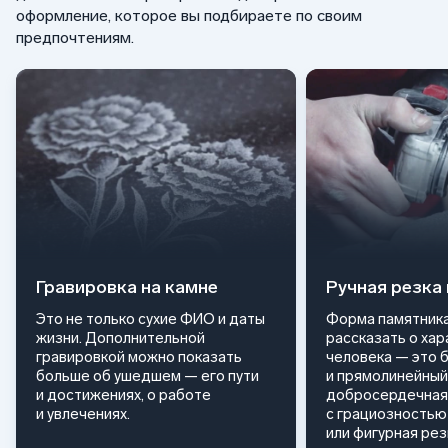
оформление, которое вы подбираете по своим
предпочтениям.
Гравировка на камне
Ручная резка
Это не только сухие ФИО и даты
Форма памятника
жизни. Дополнительной
рассказать о ха
гравировкой можно показать
человека — это 
больше об ушедшем — его пути
и прямолинейный
и достижениях, о работе
добросердечная
и увлечениях.
с грациозностью 
или фигурная ре