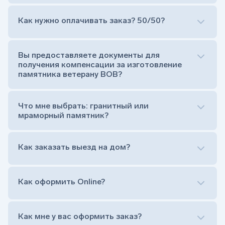
Как нужно оплачивать заказ? 50/50?
Сам комплект памятника:
Стела (основная часть, где наносятся данные
усопшего)
Вы предоставляете документы для
Тумба (постамент, на который при помощи
получения компенсации за изготовление
штыря устанавливается стела)
памятника ветерану ВОВ?
Цветник (обрамление могилки, бывает, что
от цветника отказываются)
Обработка и сверловка комплекта
Что мне выбрать: гранитный или
Расположение символа веры (крестик или
мраморный памятник?
полумесяц)
Нанесение портрета (портрет можно заменить
Как заказать выезд на дом?
на символ веры или вовсе портрет не рисовать)
Гравировка ФИО и дат жизни (шрифт может быть
как классический прямой, так и под наклоном или
прописной)
Как оформить Online?
Установка памятника на кладбище
Лично приехать в один из офисов
Оформить заказ удаленно (online)
Как мне у вас оформить заказ?
Заказать бесплатный выезд менеджера на дом