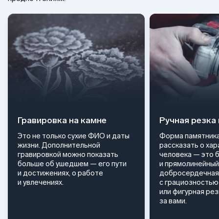
Гравировка на камне
Ручная резка
Это не только сухие ФИО и даты
Форма памятника
жизни. Дополнительной
рассказать о ха
гравировкой можно показать
человека — это 
больше об ушедшем — его пути
и прямолинейный
и достижениях, о работе
добросердечная
и увлечениях.
с грациозностью 
или фигурная ре
за вами.