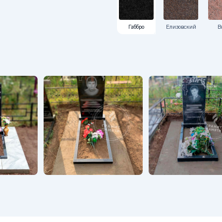
Габбро
Елизовский
В