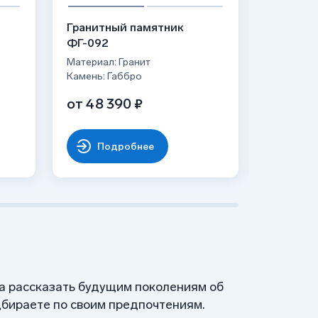
Гранитный памятник
Гранитн
ФГ-092
ФГ-120
Материал: Гранит
Материал:
Камень: Габбро
Камень: 
от 48 390 ₽
от 91 4
Подробнее
По
 а рассказать будущим поколениям об
бираете по своим предпочтениям.