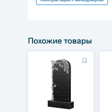
Похожие товары
Натуральный гранит, красивый природный
Прямые поставки из проверенных место
Высоко устойчив к любым погодным услов
не трескается от мороза;
Долговечен: сохраняет идеальный вид до
Легок в уходе, благодаря низкой пористос