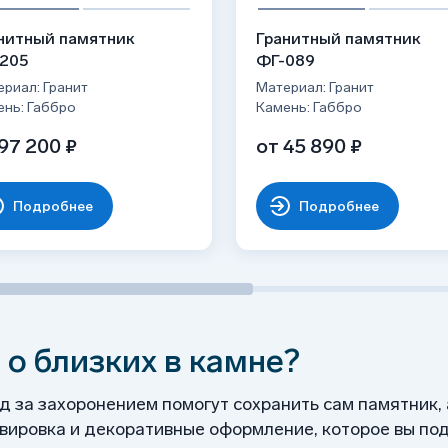
ого блеска;
никами, с надгробными плитами и т.д.
нитный памятник
Гранитный памятник
205
ФГ-089
риал: Гранит
Материал: Гранит
ень: Габбро
Камень: Габбро
97 200 ₽
от 45 890 ₽
Подробнее
Подробнее
 о близких в камне?
од за захоронением помогут сохранить сам памятник,
ировка и декоративные оформление, которое вы под