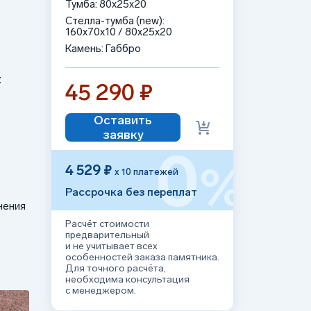
Тумба: 80x25x20
Стелла-тумба (new):
160x70x10 / 80x25x20
Камень: Габбро
:
45 290 ₽
Оставить
заявку
0
%
4 529 ₽
х 10 платежей
Рассрочка без переплат
нения
Расчёт стоимости
предварительный
и не учитывает всех
особенностей заказа памятника.
Для точного расчёта,
необходима консультация
с менеджером.