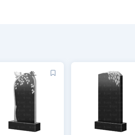
 рисунок;
рождений;
иям: не выцветает на солнце,
лгие десятилетия;
ти;