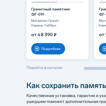
Возможен к полировки почти до зеркальн
Доступен в разных комплектациях: с цвет
Гранитный памятник
Гра
ФГ-091
ФГ-
Материал: Гранит
Мате
Камень: Габбро
Кам
от 48 390 ₽
от 
Подробнее
Перейти в каталог
Как сохранить память
Качественная установка, гарантия и ух
ушедшем поможет дополнительная грав