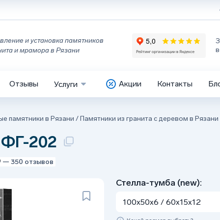
вление и установка памятников
З
в
нита и мрамора в Рязани
Отзывы
Акции
Контакты
Бл
Услуги
ые памятники в Рязани
/
Памятники из гранита с деревом в Рязани
 ФГ-202
9
— 350 отзывов
Стелла-тумба (new):
100x50x6 / 60x15x12