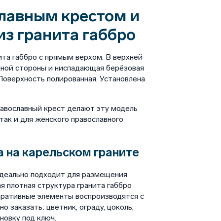
лавным крестом и
из гранита габбро
ита габбро с прямым верхом. В верхней
дной стороны и ниспадающая берёзовая
 Поверхность полированная. Установлена
равославный крест делают эту модель
так и для женского православного
 на карельском граните
идеально подходит для размещения
я плотная структура гранита габбро
оративные элементы воспроизводятся с
 заказать: цветник, ограду, цоколь,
новку под ключ.